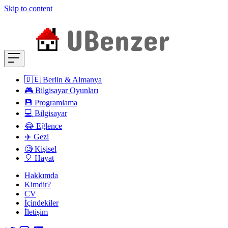
Skip to content
🇩🇪 Berlin & Almanya
🎮 Bilgisayar Oyunları
💾 Programlama
💻 Bilgisayar
😂 Eğlence
✈️ Gezi
🧐 Kişisel
🎈 Hayat
Hakkımda
Kimdir?
CV
İçindekiler
İletişim