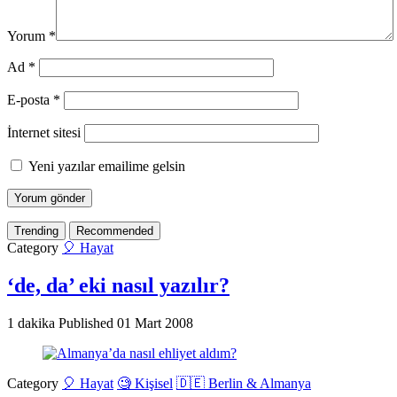
Yorum
*
Ad
*
E-posta
*
İnternet sitesi
Yeni yazılar emailime gelsin
Trending
Recommended
Category
🎈 Hayat
‘de, da’ eki nasıl yazılır?
1 dakika
Published
01 Mart 2008
Category
🎈 Hayat
🧐 Kişisel
🇩🇪 Berlin & Almanya