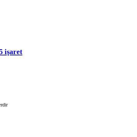
5 işaret
erdir