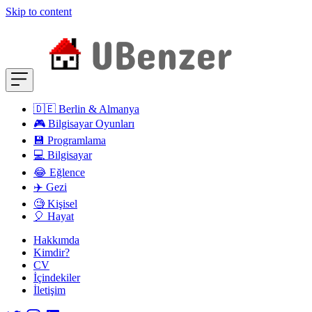
Skip to content
🇩🇪 Berlin & Almanya
🎮 Bilgisayar Oyunları
💾 Programlama
💻 Bilgisayar
😂 Eğlence
✈️ Gezi
🧐 Kişisel
🎈 Hayat
Hakkımda
Kimdir?
CV
İçindekiler
İletişim