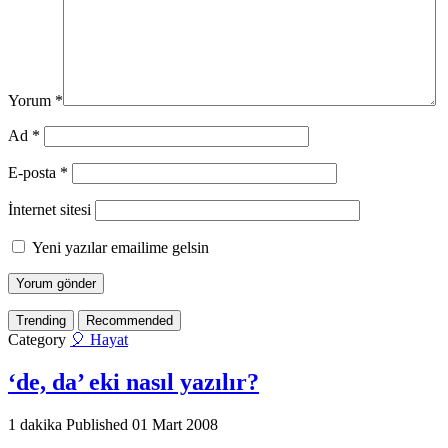
Yorum
*
Ad
*
E-posta
*
İnternet sitesi
Yeni yazılar emailime gelsin
Trending
Recommended
Category
🎈 Hayat
‘de, da’ eki nasıl yazılır?
1 dakika
Published
01 Mart 2008