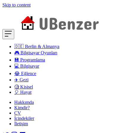
Skip to content
🇩🇪 Berlin & Almanya
🎮 Bilgisayar Oyunları
💾 Programlama
💻 Bilgisayar
😂 Eğlence
✈️ Gezi
🧐 Kişisel
🎈 Hayat
Hakkımda
Kimdir?
CV
İçindekiler
İletişim