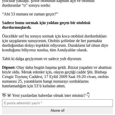
yolcular yaklaştı. Şoför otobüsün kapısını açtı ve otobüsü
durduranlar “o” soruyu sordu:
“Abi 53 numara ne zaman geçer?”
Sadece bunu sormak için yoldan geçen bir otobüsü
durdurmuşlardı.
Öncelikle sırf bu soruyu sormak için koca otobüsü durdurdukları
için saygılarımı sunuyorum. Otobüs şoförüne de her parmakta
durduğundan dolayı teşekkür ediyorum. Durakların laf olsun diye
konduğunu biliyoruz nasılsa, tüm Antalyalılar olarak.
Tabii ki dalga geçiyorum ve sadece yuh diyorum.
Dipnot:
Olay daha bugün başıma geldi. Bizzat yaşadım ve abartısız
böyle oldu. Merak edenler için, olayın geçtiği cadde Şht. Binbaşı
Cengiz Toytunç Caddesi, 17 Eylül 2009 Saat 19-20 civarı, otobüs
numarası 25, yaratıkların hangi numarayı sorduklarını
hatırlamadığım için 53’ü kafadan attım.
👋 🚨 Yeni yazılardan haberdar olmak ister misiniz? 👇