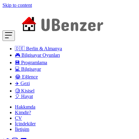
Skip to content
🇩🇪 Berlin & Almanya
🎮 Bilgisayar Oyunları
💾 Programlama
💻 Bilgisayar
😂 Eğlence
✈️ Gezi
🧐 Kişisel
🎈 Hayat
Hakkımda
Kimdir?
CV
İçindekiler
İletişim