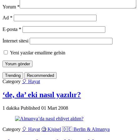
Yorum
*
Ad
*
E-posta
*
İnternet sitesi
Yeni yazılar emailime gelsin
Trending
Recommended
Category
🎈 Hayat
‘de, da’ eki nasıl yazılır?
1 dakika
Published
01 Mart 2008
Category
🎈 Hayat
🧐 Kişisel
🇩🇪 Berlin & Almanya