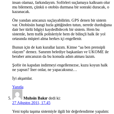
insan olamaz, farkındayım. Soförleri suçlamaya kalksam olur
mu bilemem, çünkü o otobüs durmasa bir sonraki duracak, o
kazanacak.
Öte yandan amcanızı suçlayabilirim. GPS denen bir sistem
var. Otobüsün hangi hızla gittiğinden tutun, nerede durduğuna
dair her türlü bilgiyi kaydedbilecek bir sistem. Hem bu
sistemle, hem trafik polisleriyle hem de bilinçli halk ile yol
ortasında müşteri alma herkes içi engellenir.
Bunun için de katı kurallar lazım. Kimse “aa ben prensipli
olayım” demez. Sanırım belediye başkanları ve UKOME ile
beraber amcanızın da bu konuda adım atması lazım.
Şoför ön kapıdan indirmeyi engellemezse, kuzu koyun halk
ne yapsın? İner onlar, ne yapacaksınız…
İyi akşamlar.
Yanıtla
Muhsin Bakır
dedi ki:
27 Ağustos 2011, 17.45
Yeni toplu taşıma sistemiyle ilgili bir değerlendirme yapalım: