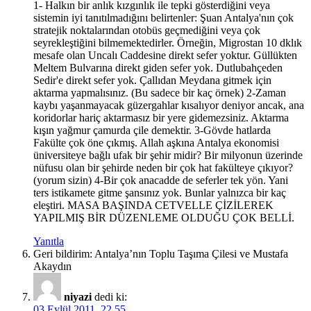
1- Halkın bir anlık kızgınlık ile tepki gösterdiğini veya
sistemin iyi tanıtılmadığını belirtenler: Şuan Antalya'nın çok
stratejik noktalarından otobüs geçmediğini veya çok
seyrekleştiğini bilmemektedirler. Örneğin, Migrostan 10 dklık
mesafe olan Uncalı Caddesine direkt sefer yoktur. Güllükten
Meltem Bulvarına direkt giden sefer yok. Dutlubahçeden
Sedir'e direkt sefer yok. Çallıdan Meydana gitmek için
aktarma yapmalısınız. (Bu sadece bir kaç örnek) 2-Zaman
kaybı yaşanmayacak güzergahlar kısalıyor deniyor ancak, ana
koridorlar hariç aktarmasız bir yere gidemezsiniz. Aktarma
kışın yağmur çamurda çile demektir. 3-Gövde hatlarda
Fakülte çok öne çıkmış. Allah aşkına Antalya ekonomisi
üniversiteye bağlı ufak bir şehir midir? Bir milyonun üzerinde
nüfusu olan bir şehirde neden bir çok hat fakülteye çıkıyor?
(yorum sizin) 4-Bir çok anacadde de seferler tek yön. Yani
ters istikamete gitme şansınız yok. Bunlar yalnızca bir kaç
eleştiri. MASA BAŞINDA CETVELLE ÇİZİLEREK
YAPILMIŞ BİR DÜZENLEME OLDUĞU ÇOK BELLİ.
Yanıtla
Geri bildirim: Antalya’nın Toplu Taşıma Çilesi ve Mustafa
Akaydın
niyazi
dedi ki:
03 Eylül 2011, 22.55