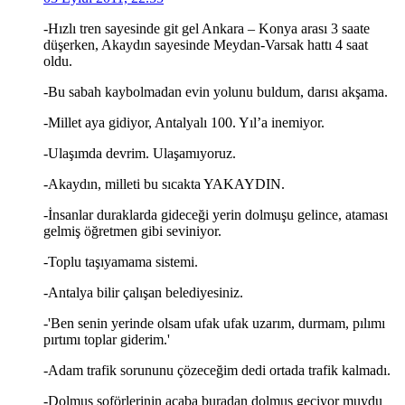
-Hızlı tren sayesinde git gel Ankara – Konya arası 3 saate
düşerken, Akaydın sayesinde Meydan-Varsak hattı 4 saat
oldu.
-Bu sabah kaybolmadan evin yolunu buldum, darısı akşama.
-Millet aya gidiyor, Antalyalı 100. Yıl’a inemiyor.
-Ulaşımda devrim. Ulaşamıyoruz.
-Akaydın, milleti bu sıcakta YAKAYDIN.
-İnsanlar duraklarda gideceği yerin dolmuşu gelince, ataması
gelmiş öğretmen gibi seviniyor.
-Toplu taşıyamama sistemi.
-Antalya bilir çalışan belediyesiniz.
-'Ben senin yerinde olsam ufak ufak uzarım, durmam, pılımı
pırtımı toplar giderim.'
-Adam trafik sorununu çözeceğim dedi ortada trafik kalmadı.
-Dolmuş şoförlerinin acaba buradan dolmuş geçiyor muydu