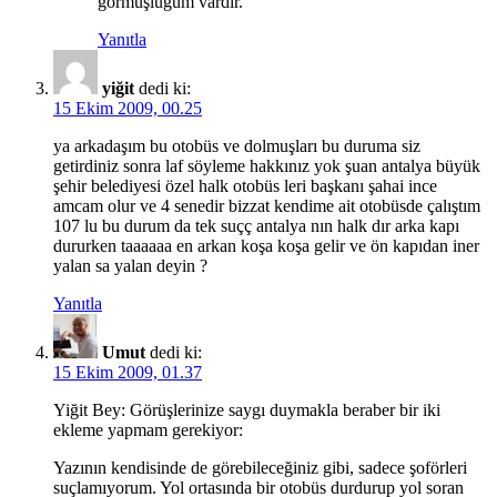
görmüşlüğüm vardır.
Yanıtla
yiğit
dedi ki:
15 Ekim 2009, 00.25
ya arkadaşım bu otobüs ve dolmuşları bu duruma siz
getirdiniz sonra laf söyleme hakkınız yok şuan antalya büyük
şehir belediyesi özel halk otobüs leri başkanı şahai ince
amcam olur ve 4 senedir bizzat kendime ait otobüsde çalıştım
107 lu bu durum da tek suçç antalya nın halk dır arka kapı
dururken taaaaaa en arkan koşa koşa gelir ve ön kapıdan iner
yalan sa yalan deyin ?
Yanıtla
Umut
dedi ki:
15 Ekim 2009, 01.37
Yiğit Bey: Görüşlerinize saygı duymakla beraber bir iki
ekleme yapmam gerekiyor:
Yazının kendisinde de görebileceğiniz gibi, sadece şoförleri
suçlamıyorum. Yol ortasında bir otobüs durdurup yol soran