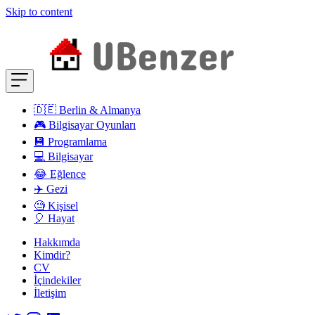
Skip to content
🇩🇪 Berlin & Almanya
🎮 Bilgisayar Oyunları
💾 Programlama
💻 Bilgisayar
😂 Eğlence
✈️ Gezi
🧐 Kişisel
🎈 Hayat
Hakkımda
Kimdir?
CV
İçindekiler
İletişim