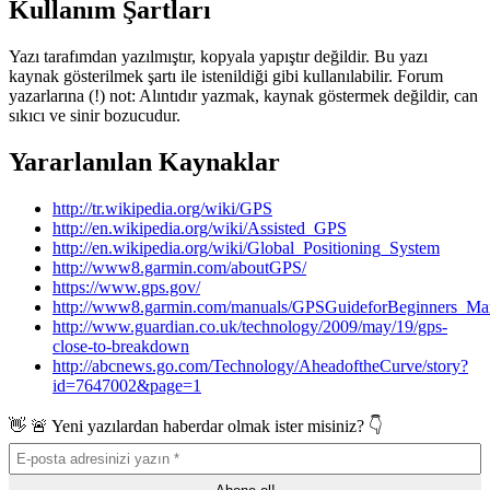
Kullanım Şartları
Yazı tarafımdan yazılmıştır, kopyala yapıştır değildir. Bu yazı
kaynak gösterilmek şartı ile istenildiği gibi kullanılabilir. Forum
yazarlarına (!) not: Alıntıdır yazmak, kaynak göstermek değildir, can
sıkıcı ve sinir bozucudur.
Yararlanılan Kaynaklar
http://tr.wikipedia.org/wiki/GPS
http://en.wikipedia.org/wiki/Assisted_GPS
http://en.wikipedia.org/wiki/Global_Positioning_System
http://www8.garmin.com/aboutGPS/
https://www.gps.gov/
http://www8.garmin.com/manuals/GPSGuideforBeginners_Ma
http://www.guardian.co.uk/technology/2009/may/19/gps-
close-to-breakdown
http://abcnews.go.com/Technology/AheadoftheCurve/story?
id=7647002&page=1
👋 🚨 Yeni yazılardan haberdar olmak ister misiniz? 👇