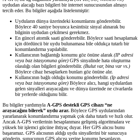
uydudan alacağı bazı bilgileri bir internet sunucusundan almayı
tercih eder. Bu bilgiler aşağıda listelenmiştir:
Uyduların dünya üzerindeki konumlarını gönderebilir.
Böylece 40 saniye boyunca kesintisiz sinyal alınarak bu
bilginin uydudan çekilmesi gerekmez.
En güncel atomik saati gönderebilir. Böylece saati hesaplamak
için dördüncü bir uydu bulunamasa bile oldukça tutarlı bir
konumlandırma yapılabilir.
Kullanıcının bağlantığı konumu göz önüne alarak
(IP adresi
veya baz istasyonuna göre)
GPS sinyalinde hata oluşturma
olasılığı olan bilgileri gönderebilir.
(Bulut var, bina var vs.)
Böylece cihaz hesaplarken bunları göz önüne alır.
Kullanıcının bağlı olduğu konumu gönderebilir.
(Ip adresi
veya baz istasyonuna göre)
Böylece alıcı, hangi uydulardan
gelen sinyalleri arayacağını ve dünya üzerinde ne civarlarda
bir yerlerde olduğunu bilir.
Bu bilgiler yardımıyla
A-GPS destekli GPS cihazı “ne
arayacağını bilerek” uydu arar.
Böylece GPS uydularından
yararlanarak konumlandırma yapmak çok daha tutarlı ve hızlı olur.
Ancak A-GPS verilerinin hesaplanması gelişmiş algoritmalara ve
yüksek bir işlemci gücüne ihtiyaç duyar. Her GPS alıcısı bunu
başaramaz. GPS alıcısının aldığı uydu sinyallerini bir sunucuya
gönderip, sunucunun GPS alıcısı yerine konumu hesaplayıp,