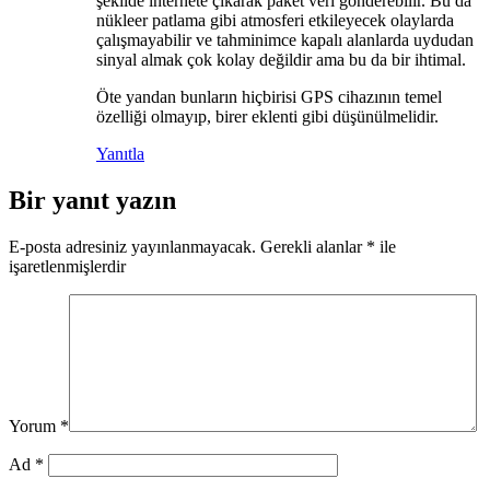
şekilde internete çıkarak paket veri gönderebilir. Bu da
nükleer patlama gibi atmosferi etkileyecek olaylarda
çalışmayabilir ve tahminimce kapalı alanlarda uydudan
sinyal almak çok kolay değildir ama bu da bir ihtimal.
Öte yandan bunların hiçbirisi GPS cihazının temel
özelliği olmayıp, birer eklenti gibi düşünülmelidir.
Yanıtla
Bir yanıt yazın
E-posta adresiniz yayınlanmayacak.
Gerekli alanlar
*
ile
işaretlenmişlerdir
Yorum
*
Ad
*