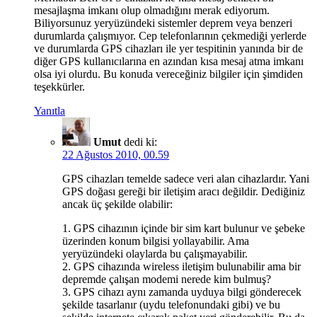
mesajlaşma imkanı olup olmadığını merak ediyorum.
Biliyorsunuz yeryüzündeki sistemler deprem veya benzeri
durumlarda çalışmıyor. Cep telefonlarının çekmediği yerlerde
ve durumlarda GPS cihazları ile yer tespitinin yanında bir de
diğer GPS kullanıcılarına en azından kısa mesaj atma imkanı
olsa iyi olurdu. Bu konuda vereceğiniz bilgiler için şimdiden
teşekkürler.
Yanıtla
Umut
dedi ki:
22 Ağustos 2010, 00.59
GPS cihazları temelde sadece veri alan cihazlardır. Yani
GPS doğası gereği bir iletişim aracı değildir. Dediğiniz
ancak üç şekilde olabilir:
1. GPS cihazının içinde bir sim kart bulunur ve şebeke
üzerinden konum bilgisi yollayabilir. Ama
yeryüzündeki olaylarda bu çalışmayabilir.
2. GPS cihazında wireless iletişim bulunabilir ama bir
depremde çalışan modemi nerede kim bulmuş?
3. GPS cihazı aynı zamanda uyduya bilgi gönderecek
şekilde tasarlanır (uydu telefonundaki gibi) ve bu