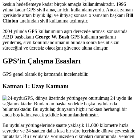
keskin hedeflemeye kadar birçok amaçla kullanılmaktadır. 1996
yılına kadar GPS sivil amaçlar için kullanılamıyordu. Ancak zaman
içerisinde artan büyük ilgi ve ihtiyaç sonrası o zamanın başkanı
Bill
Clinton
tarafından sivil kullanıma açılmıştır.
2004 yılında GPS kullanımının aşırı derecede artması sonrasında
ABD başbakanı
George W. Bush
GPS kullanım şartlarını
yenilemiş, sivil konumlandırmanın bundan sonra kesintisizin
süreceğini ve ücretsiz olacağını güvence altına almıştır.
GPS’in Çalışma Esasları
GPS genel olarak üç katmanda incelenebilir.
Katman 1: Uzay Katmanı
GPS, dünya üzerinde yörüngeye oturtulmuş 24 uydu ile
sağlanmaktadır. Bunlardan başka yedekte başka uydular da
bulunmaktadır. Bu uydular, dünyanın hiçbir noktası herhangi bir
anda boş kalmayacak şekilde konumlandırılmıştır.
Bu uydular yörüngelerinde saatte yaklaşık 11.000 kilometre hızla
seyreder ve 24 saatten daha kısa bir süre içerisinde dünya çevresinde
tur atarlar. Bu uydularda yörüngeden çıkmaları durumunda, yeniden