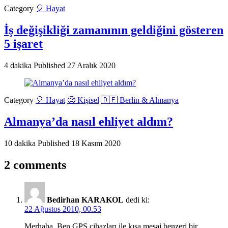
Category
🎈 Hayat
İş değişikliği zamanının geldiğini gösteren
5 işaret
4 dakika
Published
27 Aralık 2020
Category
🎈 Hayat
🧐 Kişisel
🇩🇪 Berlin & Almanya
Almanya’da nasıl ehliyet aldım?
10 dakika
Published
18 Kasım 2020
2 comments
Bedirhan KARAKOL
dedi ki:
22 Ağustos 2010, 00.53
Merhaba. Ben GPS cihazları ile kısa mesaj benzeri bir