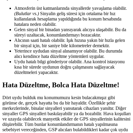
Atmosferin üst katmanlarında sinyallerde yavaşlama olabilir.
(Bulutlar vs.)
Sinyalin geliş süresi için ortalama bir hız
kullanılarak hesaplama yapıldığında bu konum hesabında
hatalara neden olabilir.
Gelen sinyal bir binadan yansıyarak alıcıya ulaşabilir. Bu da
süreyi uzaltacak, konumlandırmayı bozacaktır.
Alıcının saati hatalı olabilir. Işık hızına yakın bir hızla gelen
bir sinyal için, bir saniye bile kilometreler demektir.
Yeterince uydudan sinyal alınamıyor olabilir. Bu durumda
alıcı kendince hata düzeltme yöntemleri uygular.
Uydu hatalı bilgi gönderiyor olabilir. Ana kontrol istasyonu
kısa bir sürede uydunun doğru çalışmasını sağlayacak
düzeltmeleri yapacaktır.
Hata Düzeltme, Bolca Hata Düzeltme!
Dört uydu bulduk mu konumumuzu kesin bulacakmışız gibi
görünse de, gerçek hayatta bu da bir hayaldir. Özellikle şehir
merkezlerinde, binalar sinyalleri yansıtarak cihazları yanıltır. Diğer
sinyaller GPS sinyalleri baskılayabilir ya da bozabilir. Hava koşulları
ve uzayda olabilecek manyetik etkiler de GPS sinyallerinin kalitesini
düşürebilir. Tüm bunlar konumlandırmanın hatalı yapılmasına
sebebiyet vereceğinden, GSP alıcıları bulabildikleri kadar çok uydu