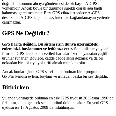
doğrudan konumu alıcıya göndermesi de bir başka A-GPS
yöntemidir. Ancak böyle bir durumda sürekli olarak ağa bağlı
kalınması gerekmektedir. Bazı GPS cihazları sadece A-GPS
desteklidir. A-GPS kapatılamaz, internete bağlanılamayan yerlerde
çalışmazlar.
GPS Ne Değildir?
GPS harita değildir. Bu sistem sizin dünya üzerinizdeki
enleminizi, boylamınızı ve irtifanızı verir.
Son kullanıcıya yönelik
firmalar, GPS’le aldıkları verileri haritalar üzerine yansıtan çeşitli
ürünler sunarlar. Böylece, cadde cadde şehri gezmek ya da bir
noktadan bir noktaya yol tarifi almak mümkün olur.
Ancak bunlar içinde GPS servisini barındıran birer programdır.
GPS’in kendisi eylem, boylam ve irtifadan başka bir şey değildir.
Bitirirken
Şu anda yörüngede bulunan en eski GPS uydusu 26 Kasım 1990’da
fırlatılmış olup, gelecek sene ömrünü dolduracaktır. En yeni GPS
uydusu ise 17 Ağustos 2009’da fırlatılmıştır.