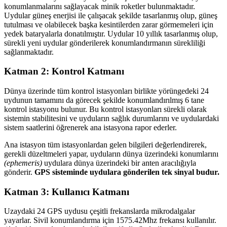
konumlanmalarını sağlayacak minik roketler bulunmaktadır.
Uydular güneş enerjisi ile çalışacak şekilde tasarlanmış olup, güneş
tutulması ve olabilecek başka kesintilerden zarar görmemeleri için
yedek bataryalarla donatılmıştır. Uydular 10 yıllık tasarlanmış olup,
sürekli yeni uydular gönderilerek konumlandırmanın sürekliliği
sağlanmaktadır.
Katman 2: Kontrol Katmanı
Dünya üzerinde tüm kontrol istasyonları birlikte yörüngedeki 24
uydunun tamamını da görecek şekilde konumlandırılmış 6 tane
kontrol istasyonu bulunur. Bu kontrol istasyonları sürekli olarak
sistemin stabilitesini ve uyduların sağlık durumlarını ve uydulardaki
sistem saatlerini öğrenerek ana istasyona rapor ederler.
Ana istasyon tüm istasyonlardan gelen bilgileri değerlendirerek,
gerekli düzeltmeleri yapar, uyduların dünya üzerindeki konumlarını
(ephemeris)
uydulara dünya üzerindeki bir anten aracılığıyla
gönderir.
GPS sisteminde uydulara gönderilen tek sinyal budur.
Katman 3: Kullanıcı Katmanı
Uzaydaki 24 GPS uydusu çeşitli frekanslarda mikrodalgalar
yayarlar. Sivil konumlandırma için 1575.42Mhz frekansı kullanılır.