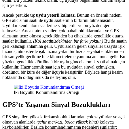
edilir. Bu yüzden teknik olarak üç uyduya bağlanmak konum tespiti
için yeterlidir.
Ancak pratikle
üç uydu yeterli kalmaz.
Bunun en önemli nedeni
GPS alıcısının saati ile uydu saatlerinin birbirini tutmamasıdır.
Uydular kendi atom saatlerine sahiplerdir ve bu yüzden geri
kalmazlar. Ancak atom saatleri çok pahali olduklarından ve GPS
alıcısının ucuz olması gerektiğinden bu cihazlarda genellikle quartz
saatler kullanılır.
(Kol saatinizdekinden bir farkı yoktur.)
Bu da saatin
geri kalacağı anlamına gelir. Uydulardan gelen sinyaller uzayda ışık
hızında, atmosferde ışık hızına yakın bir hızda seyahat ettiklerinden
bir saniyelik gecikme bile kilometrelerce yanılma anlamına gelir. Bu
yüzden genellikle dördüncü bir uydu güncel atomik saati almak için
kullanılır. Hazır atomik saat için bu uydudan sinyal gelmişken,
dördüncü bir küre de diğer üçüyle kesiştirilir. Böylece hangi kesim
noktasında olduğumuz da netleşmiş olur.
İki Boyutlu Konumlandırma Örneği
GPS’te Yaşanan Sinyal Bozuklukları
GPS sinyalleri yüksek frekanslı olduklarından çok zayıftırlar ve açık
olmayan alanlarda
(şehir merkezi, bolca yüksek bina)
kolayca
kaybolabilirler. Başlıca konumlandıramama nedenleri şunlardır: