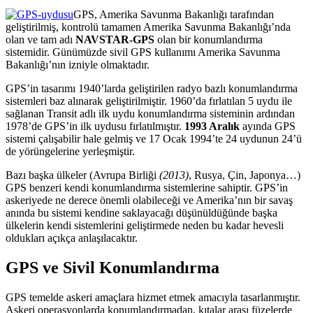
GPS, Amerika Savunma Bakanlığı tarafından
geliştirilmiş, kontrolü tamamen Amerika Savunma Bakanlığı’nda
olan ve tam adı
NAVSTAR-GPS
olan bir konumlandırma
sistemidir. Günümüzde sivil GPS kullanımı Amerika Savunma
Bakanlığı’nın izniyle olmaktadır.
GPS’in tasarımı 1940’larda geliştirilen radyo bazlı konumlandırma
sistemleri baz alınarak geliştirilmiştir. 1960’da fırlatılan 5 uydu ile
sağlanan Transit adlı ilk uydu konumlandırma sisteminin ardından
1978’de GPS’in ilk uydusu fırlatılmıştır.
1993 Aralık
ayında GPS
sistemi çalışabilir hale gelmiş ve 17 Ocak 1994’te 24 uydunun 24’ü
de yörüngelerine yerleşmiştir.
Bazı başka ülkeler (Avrupa Birliği
(2013)
, Rusya, Çin, Japonya…)
GPS benzeri kendi konumlandırma sistemlerine sahiptir. GPS’in
askeriyede ne derece önemli olabileceği ve Amerika’nın bir savaş
anında bu sistemi kendine saklayacağı düşünüldüğünde başka
ülkelerin kendi sistemlerini geliştirmede neden bu kadar hevesli
oldukları açıkça anlaşılacaktır.
GPS ve Sivil Konumlandırma
GPS temelde askeri amaçlara hizmet etmek amacıyla tasarlanmıştır.
Askeri operasyonlarda konumlandırmadan, kıtalar arası füzelerde