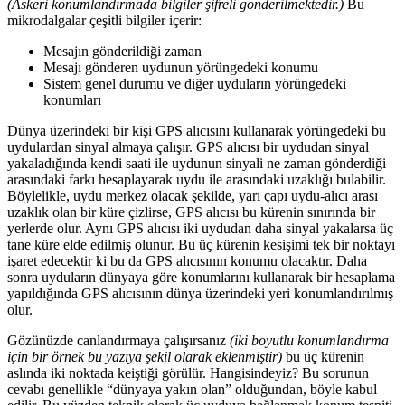
(Askeri konumlandırmada bilgiler şifreli gönderilmektedir.)
Bu
mikrodalgalar çeşitli bilgiler içerir:
Mesajın gönderildiği zaman
Mesajı gönderen uydunun yörüngedeki konumu
Sistem genel durumu ve diğer uyduların yörüngedeki
konumları
Dünya üzerindeki bir kişi GPS alıcısını kullanarak yörüngedeki bu
uydulardan sinyal almaya çalışır. GPS alıcısı bir uydudan sinyal
yakaladığında kendi saati ile uydunun sinyali ne zaman gönderdiği
arasındaki farkı hesaplayarak uydu ile arasındaki uzaklığı bulabilir.
Böylelikle, uydu merkez olacak şekilde, yarı çapı uydu-alıcı arası
uzaklık olan bir küre çizlirse, GPS alıcısı bu kürenin sınırında bir
yerlerde olur. Aynı GPS alıcısı iki uydudan daha sinyal yakalarsa üç
tane küre elde edilmiş olunur. Bu üç kürenin kesişimi tek bir noktayı
işaret edecektir ki bu da GPS alıcısının konumu olacaktır. Daha
sonra uyduların dünyaya göre konumlarını kullanarak bir hesaplama
yapıldığında GPS alıcısının dünya üzerindeki yeri konumlandırılmış
olur.
Gözünüzde canlandırmaya çalışırsanız
(iki boyutlu konumlandırma
için bir örnek bu yazıya şekil olarak eklenmiştir)
bu üç kürenin
aslında iki noktada keiştiği görülür. Hangisindeyiz? Bu sorunun
cevabı genellikle “dünyaya yakın olan” olduğundan, böyle kabul