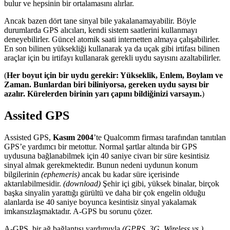
bulur ve hepsinin bir ortalamasını alırlar.
Ancak bazen dört tane sinyal bile yakalanamayabilir. Böyle
durumlarda GPS alıcıları, kendi sistem saatlerini kullanmayı
deneyebilirler. Güncel atomik saati internetten almaya çalışabilirler.
En son bilinen yüksekliği kullanarak ya da uçak gibi irtifası bilinen
araçlar için bu irtifayı kullanarak gerekli uydu sayısını azaltabilirler.
(
Her boyut için bir uydu gerekir: Yükseklik, Enlem, Boylam ve
Zaman. Bunlardan biri biliniyorsa, gereken uydu sayısı bir
azalır. Kürelerden birinin yarı çapını bildiğinizi varsayın.
)
Assited GPS
Assisted GPS,
Kasım 2004
’te Qualcomm firması tarafından tanıtılan
GPS’e yardımcı bir metottur. Normal şartlar altında bir GPS
uydusuna bağlanabilmek için 40 saniye civarı bir süre kesintisiz
sinyal almak gerekmektedir. Bunun nedeni uydunun konum
bilgilerinin
(ephemeris)
ancak bu kadar süre içerisinde
aktarılabilmesidir.
(download)
Şehir içi gibi, yüksek binalar, birçok
başka sinyalin yarattığı gürültü ve daha bir çok engelin olduğu
alanlarda ise 40 saniye boyunca kesintisiz sinyal yakalamak
imkansızlaşmaktadır. A-GPS bu sorunu çözer.
A-GPS, bir ağ bağlantısı yardımıyla
(GPRS, 3G, Wireless vs.)