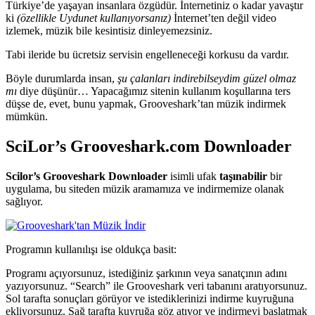
Türkiye’de yaşayan insanlara özgüdür. İnternetiniz o kadar yavaştır
ki
(özellikle Uydunet kullanıyorsanız)
İnternet’ten değil video
izlemek, müzik bile kesintisiz dinleyemezsiniz.
Tabi ileride bu ücretsiz servisin engelleneceği korkusu da vardır.
Böyle durumlarda insan,
şu çalanları indirebilseydim güzel olmaz
mı
diye düşünür… Yapacağımız sitenin kullanım koşullarına ters
düşse de, evet, bunu yapmak, Grooveshark’tan müzik indirmek
mümkün.
SciLor’s Grooveshark.com Downloader
Scilor’s Grooveshark Downloader
isimli ufak
taşınabilir
bir
uygulama, bu siteden müzik aramamıza ve indirmemize olanak
sağlıyor.
Programın kullanılışı ise oldukça basit:
Programı açıyorsunuz, istediğiniz şarkının veya sanatçının adını
yazıyorsunuz. “Search” ile Grooveshark veri tabanını aratıyorsunuz.
Sol tarafta sonuçları görüyor ve istediklerinizi indirme kuyruğuna
ekliyorsunuz. Sağ tarafta kuyruğa göz atıyor ve indirmeyi başlatmak