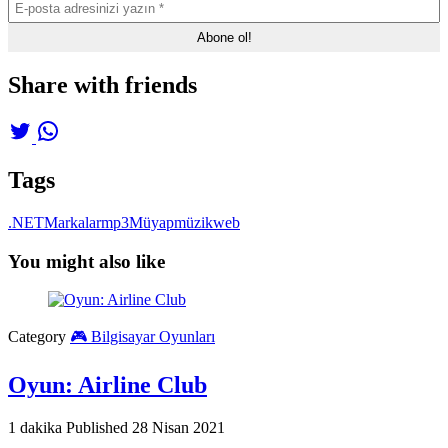
Share with friends
Tags
.NET
Markalar
mp3
Müyap
müzik
web
You might also like
Category
🎮 Bilgisayar Oyunları
Oyun: Airline Club
1 dakika
Published
28 Nisan 2021