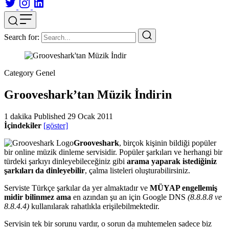
Search for:
Category
Genel
Grooveshark’tan Müzik İndirin
1 dakika
Published
29 Ocak 2011
İçindekiler
[göster]
Grooveshark
, birçok kişinin bildiği popüler
bir online müzik dinleme servisidir. Popüler şarkıları ve herhangi bir
türdeki şarkıyı dinleyebileceğiniz gibi
arama yaparak istediğiniz
şarkıları da dinleyebilir
, çalma listeleri oluşturabilirsiniz.
Serviste Türkçe şarkılar da yer almaktadır ve
MÜYAP engellemiş
midir bilinmez ama
en azından şu an için Google DNS
(8.8.8.8 ve
8.8.4.4)
kullanılarak rahatlıkla erişilebilmektedir.
Servisin tek bir sorunu vardır, o sorun da muhtemelen sadece biz