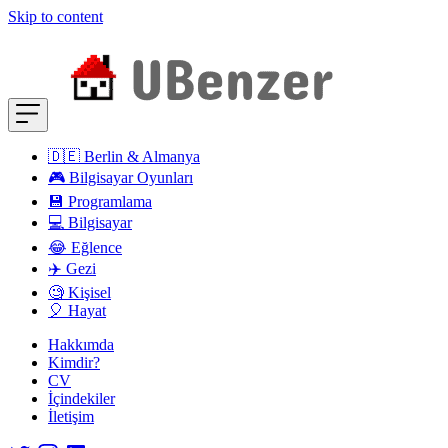
Skip to content
🇩🇪 Berlin & Almanya
🎮 Bilgisayar Oyunları
💾 Programlama
💻 Bilgisayar
😂 Eğlence
✈️ Gezi
🧐 Kişisel
🎈 Hayat
Hakkımda
Kimdir?
CV
İçindekiler
İletişim