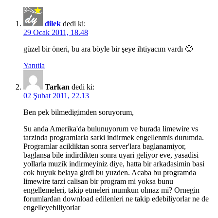
dilek
dedi ki:
29 Ocak 2011, 18.48
güzel bir öneri, bu ara böyle bir şeye ihtiyacım vardı 🙂
Yanıtla
Tarkan
dedi ki:
02 Şubat 2011, 22.13
Ben pek bilmedigimden soruyorum,
Su anda Amerika'da bulunuyorum ve burada limewire vs
tarzinda programlarla sarki indirmek engellenmis durumda.
Programlar acildiktan sonra server'lara baglanamiyor,
baglansa bile indirdikten sonra uyari geliyor eve, yasadisi
yollarla muzik indirmeyiniz diye, hatta bir arkadasimin basi
cok buyuk belaya girdi bu yuzden. Acaba bu programda
limewire tarzi calisan bir program mi yoksa bunu
engellemeleri, takip etmeleri mumkun olmaz mi? Ornegin
forumlardan download edilenleri ne takip edebiliyorlar ne de
engelleyebiliyorlar