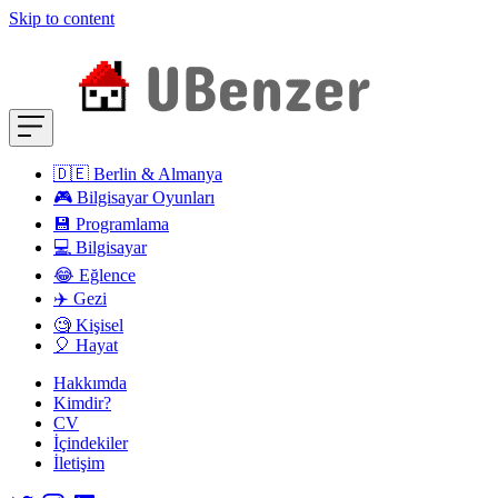
Skip to content
🇩🇪 Berlin & Almanya
🎮 Bilgisayar Oyunları
💾 Programlama
💻 Bilgisayar
😂 Eğlence
✈️ Gezi
🧐 Kişisel
🎈 Hayat
Hakkımda
Kimdir?
CV
İçindekiler
İletişim