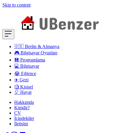
Skip to content
🇩🇪 Berlin & Almanya
🎮 Bilgisayar Oyunları
💾 Programlama
💻 Bilgisayar
😂 Eğlence
✈️ Gezi
🧐 Kişisel
🎈 Hayat
Hakkımda
Kimdir?
CV
İçindekiler
İletişim