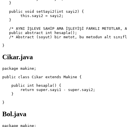
   }

   public void setSayi2(int sayi2) {

        this.sayi2 = sayi2;

   }

   /* AYNI İŞLEVE SAHİP AMA İŞLEYİŞİ FARKLI METOTLAR, A
   public abstract int hesapla();

   /* Abstract (soyut) bir metot, bu metodun alt sınıfl
Cikar.java
package makine;

public class Cikar extends Makine {

    public int hesapla() {

        return super.sayi1 - super.sayi2;

    }

Bol.java
package makine;
