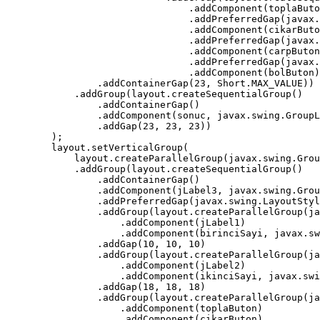
                                .addComponent(toplaButo
                                .addPreferredGap(javax.
                                .addComponent(cikarButo
                                .addPreferredGap(javax.
                                .addComponent(carpButon
                                .addPreferredGap(javax.
                                .addComponent(bolButon)
                .addContainerGap(23, Short.MAX_VALUE))

            .addGroup(layout.createSequentialGroup()

                .addContainerGap()

                .addComponent(sonuc, javax.swing.GroupL
                .addGap(23, 23, 23))

        );

        layout.setVerticalGroup(

            layout.createParallelGroup(javax.swing.Grou
            .addGroup(layout.createSequentialGroup()

                .addContainerGap()

                .addComponent(jLabel3, javax.swing.Grou
                .addPreferredGap(javax.swing.LayoutStyl
                .addGroup(layout.createParallelGroup(ja
                    .addComponent(jLabel1)

                    .addComponent(birinciSayi, javax.sw
                .addGap(10, 10, 10)

                .addGroup(layout.createParallelGroup(ja
                    .addComponent(jLabel2)

                    .addComponent(ikinciSayi, javax.swi
                .addGap(18, 18, 18)

                .addGroup(layout.createParallelGroup(ja
                    .addComponent(toplaButon)

                    .addComponent(cikarButon)
