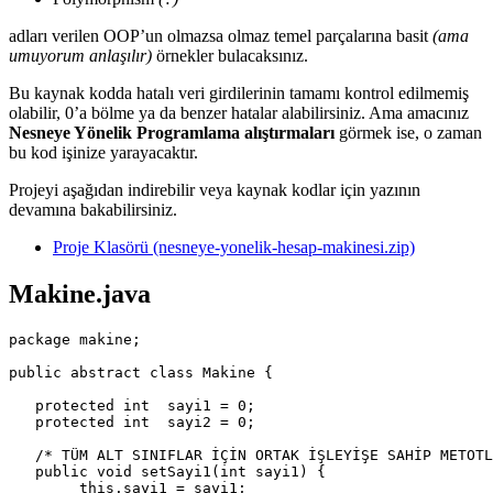
adları verilen OOP’un olmazsa olmaz temel parçalarına basit
(ama
umuyorum anlaşılır)
örnekler bulacaksınız.
Bu kaynak kodda hatalı veri girdilerinin tamamı kontrol edilmemiş
olabilir, 0’a bölme ya da benzer hatalar alabilirsiniz. Ama amacınız
Nesneye Yönelik Programlama alıştırmaları
görmek ise, o zaman
bu kod işinize yarayacaktır.
Projeyi aşağıdan indirebilir veya kaynak kodlar için yazının
devamına bakabilirsiniz.
Proje Klasörü (nesneye-yonelik-hesap-makinesi.zip)
Makine.java
package makine;

public abstract class Makine {

   protected int  sayi1 = 0;

   protected int  sayi2 = 0;

   /* TÜM ALT SINIFLAR İÇİN ORTAK İŞLEYİŞE SAHİP METOTL
   public void setSayi1(int sayi1) {

        this.sayi1 = sayi1;
