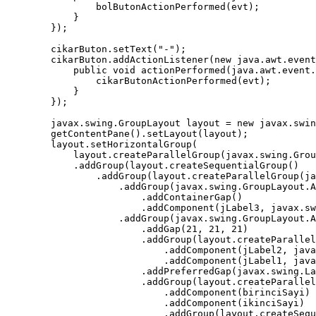
                bolButonActionPerformed(evt);

            }

        });

        cikarButon.setText("-");

        cikarButon.addActionListener(new java.awt.event
            public void actionPerformed(java.awt.event.
                cikarButonActionPerformed(evt);

            }

        });

        javax.swing.GroupLayout layout = new javax.swin
        getContentPane().setLayout(layout);

        layout.setHorizontalGroup(

            layout.createParallelGroup(javax.swing.Grou
            .addGroup(layout.createSequentialGroup()

                .addGroup(layout.createParallelGroup(ja
                    .addGroup(javax.swing.GroupLayout.A
                        .addContainerGap()

                        .addComponent(jLabel3, javax.sw
                    .addGroup(javax.swing.GroupLayout.A
                        .addGap(21, 21, 21)

                        .addGroup(layout.createParallel
                            .addComponent(jLabel2, java
                            .addComponent(jLabel1, java
                        .addPreferredGap(javax.swing.La
                        .addGroup(layout.createParallel
                            .addComponent(birinciSayi)

                            .addComponent(ikinciSayi)

                            .addGroup(layout.createSequ