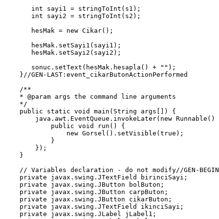
       int sayi1 = stringToInt(s1);

       int sayi2 = stringToInt(s2);

       hesMak = new Cikar();

       hesMak.setSayi1(sayi1);

       hesMak.setSayi2(sayi2);

       sonuc.setText(hesMak.hesapla() + "");

    }//GEN-LAST:event_cikarButonActionPerformed

    /**

    * @param args the command line arguments

    */

    public static void main(String args[]) {

        java.awt.EventQueue.invokeLater(new Runnable() 
            public void run() {

                new Gorsel().setVisible(true);

            }

        });

    }

    // Variables declaration - do not modify//GEN-BEGIN
    private javax.swing.JTextField birinciSayi;

    private javax.swing.JButton bolButon;

    private javax.swing.JButton carpButon;

    private javax.swing.JButton cikarButon;

    private javax.swing.JTextField ikinciSayi;

    private javax.swing.JLabel jLabel1;
