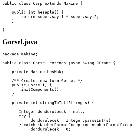
public class Carp extends Makine {

    public int hesapla() {

        return super.sayi1 * super.sayi2;

    }

Gorsel.java
package makine;

public class Gorsel extends javax.swing.JFrame {

    private Makine hesMak;

    /** Creates new form Gorsel */

    public Gorsel() {

        initComponents();

    }

    private int stringToInt(String s) {

       Integer dondurulecek = null;

       try {

            dondurulecek = Integer.parseInt(s);

       } catch (NumberFormatException numberFormatExcep
            dondurulecek = 0;
