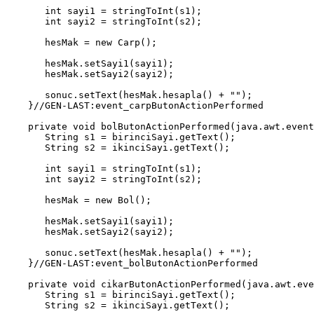
       int sayi1 = stringToInt(s1);

       int sayi2 = stringToInt(s2);

       hesMak = new Carp();

       hesMak.setSayi1(sayi1);

       hesMak.setSayi2(sayi2);

       sonuc.setText(hesMak.hesapla() + "");

    }//GEN-LAST:event_carpButonActionPerformed

    private void bolButonActionPerformed(java.awt.event
       String s1 = birinciSayi.getText();

       String s2 = ikinciSayi.getText();

       int sayi1 = stringToInt(s1);

       int sayi2 = stringToInt(s2);

       hesMak = new Bol();

       hesMak.setSayi1(sayi1);

       hesMak.setSayi2(sayi2);

       sonuc.setText(hesMak.hesapla() + "");

    }//GEN-LAST:event_bolButonActionPerformed

    private void cikarButonActionPerformed(java.awt.eve
       String s1 = birinciSayi.getText();

       String s2 = ikinciSayi.getText();
