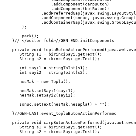
                    .addComponent(carpButon)

                    .addComponent(bolButon))

                .addPreferredGap(javax.swing.LayoutStyl
                .addComponent(sonuc, javax.swing.GroupL
                .addContainerGap(javax.swing.GroupLayou
        );

        pack();

    }// </editor-fold>//GEN-END:initComponents

    private void toplaButonActionPerformed(java.awt.eve
       String s1 = birinciSayi.getText();

       String s2 = ikinciSayi.getText();

       int sayi1 = stringToInt(s1);

       int sayi2 = stringToInt(s2);

       hesMak = new Topla();

       hesMak.setSayi1(sayi1);

       hesMak.setSayi2(sayi2);

       sonuc.setText(hesMak.hesapla() + "");      

    }//GEN-LAST:event_toplaButonActionPerformed

    private void carpButonActionPerformed(java.awt.even
       String s1 = birinciSayi.getText();

       String s2 = ikinciSayi.getText();
