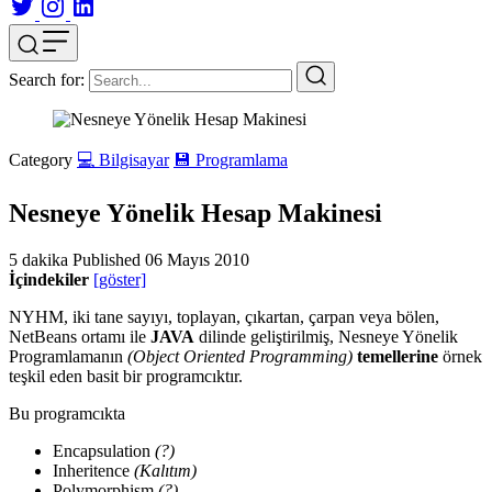
Search for:
Category
💻 Bilgisayar
💾 Programlama
Nesneye Yönelik Hesap Makinesi
5 dakika
Published
06 Mayıs 2010
İçindekiler
[göster]
NYHM, iki tane sayıyı, toplayan, çıkartan, çarpan veya bölen,
NetBeans ortamı ile
JAVA
dilinde geliştirilmiş, Nesneye Yönelik
Programlamanın
(Object Oriented Programming)
temellerine
örnek
teşkil eden basit bir programcıktır.
Bu programcıkta
Encapsulation
(?)
Inheritence
(Kalıtım)
Polymorphism
(?)