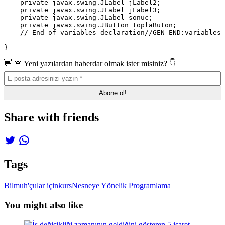
    private javax.swing.JLabel jLabel2;

    private javax.swing.JLabel jLabel3;

    private javax.swing.JLabel sonuc;

    private javax.swing.JButton toplaButon;

    // End of variables declaration//GEN-END:variables

👋 🚨 Yeni yazılardan haberdar olmak ister misiniz? 👇
Share with friends
Tags
Bilmuh'çular için
kurs
Nesneye Yönelik Programlama
You might also like