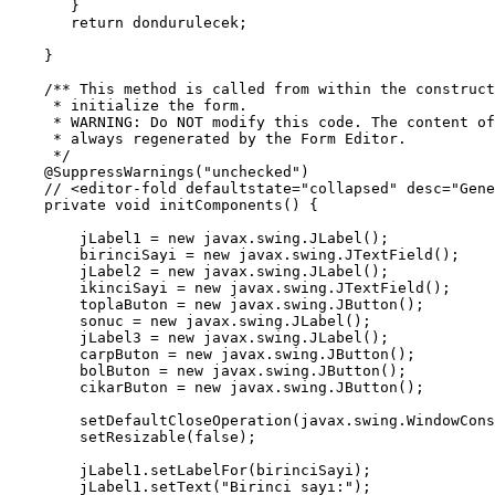
       }

       return dondurulecek;

    }

    /** This method is called from within the construct
     * initialize the form.

     * WARNING: Do NOT modify this code. The content of
     * always regenerated by the Form Editor.

     */

    @SuppressWarnings("unchecked")

    // <editor-fold defaultstate="collapsed" desc="Gene
    private void initComponents() {

        jLabel1 = new javax.swing.JLabel();

        birinciSayi = new javax.swing.JTextField();

        jLabel2 = new javax.swing.JLabel();

        ikinciSayi = new javax.swing.JTextField();

        toplaButon = new javax.swing.JButton();

        sonuc = new javax.swing.JLabel();

        jLabel3 = new javax.swing.JLabel();

        carpButon = new javax.swing.JButton();

        bolButon = new javax.swing.JButton();

        cikarButon = new javax.swing.JButton();

        setDefaultCloseOperation(javax.swing.WindowCons
        setResizable(false);

        jLabel1.setLabelFor(birinciSayi);

        jLabel1.setText("Birinci sayı:");
