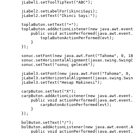
        jLabel1.setToolTipText("ABC");

        jLabel2.setLabelFor(ikinciSayi);

        jLabel2.setText("İkinci Sayı:");

        toplaButon.setText("+");

        toplaButon.addActionListener(new java.awt.event
            public void actionPerformed(java.awt.event.
                toplaButonActionPerformed(evt);

            }

        });

        sonuc.setFont(new java.awt.Font("Tahoma", 0, 18
        sonuc.setHorizontalAlignment(javax.swing.SwingC
        sonuc.setText("sonuç gelecek");

        jLabel3.setFont(new java.awt.Font("Tahoma", 0, 
        jLabel3.setHorizontalAlignment(javax.swing.Swin
        jLabel3.setText("Hesap Makinesi");

        carpButon.setText("X");

        carpButon.addActionListener(new java.awt.event.
            public void actionPerformed(java.awt.event.
                carpButonActionPerformed(evt);

            }

        });

        bolButon.setText("/");

        bolButon.addActionListener(new java.awt.event.A
            public void actionPerformed(java.awt.event.