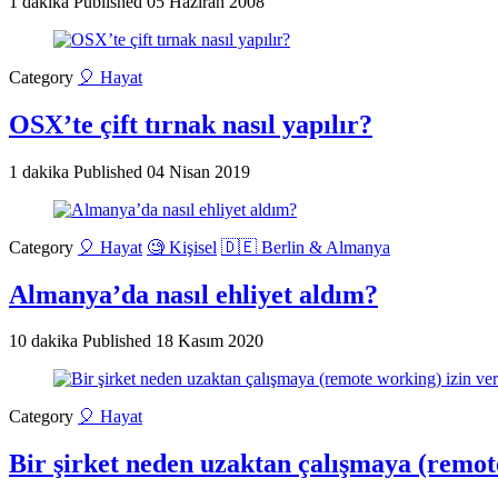
1 dakika
Published
05 Haziran 2008
Category
🎈 Hayat
OSX’te çift tırnak nasıl yapılır?
1 dakika
Published
04 Nisan 2019
Category
🎈 Hayat
🧐 Kişisel
🇩🇪 Berlin & Almanya
Almanya’da nasıl ehliyet aldım?
10 dakika
Published
18 Kasım 2020
Category
🎈 Hayat
Bir şirket neden uzaktan çalışmaya (remot