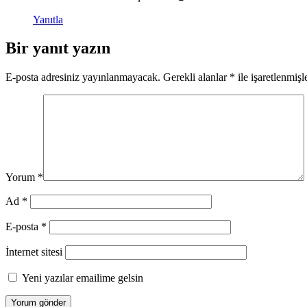
Yanıtla
Bir yanıt yazın
E-posta adresiniz yayınlanmayacak.
Gerekli alanlar
*
ile işaretlenmişl
Yorum
*
Ad
*
E-posta
*
İnternet sitesi
Yeni yazılar emailime gelsin