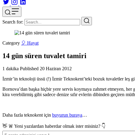
Search for:
Category
🎈 Hayat
14 gün süren tuvalet tamiri
1 dakika
Published
20 Haziran 2012
İzmir’in teknoloji üssü (!) İzmir Teknokent’teki bozuk tuvaletler leş
Bornova’dan başka hiçbir yere servis koymaya zahmet etmeyen, her gün 
kira verebilirmiş gibi sadece denize sıfır evlerin dibinden geçiren müth
Daha fazla teknokent için
buyurun buraya
…
👋 🚨 Yeni yazılardan haberdar olmak ister misiniz? 👇