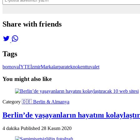
Share with friends
Tags
bornova
İYTE
İzmir
Markalar
para
teknokent
tuvalet
You might also like
Category
🇩🇪 Berlin & Almanya
Berlin’de yaşayanların hayatını kolaylaştır
4 dakika
Published
28 Kasım 2020