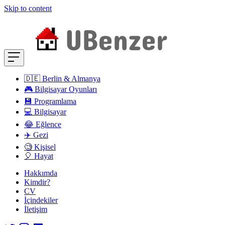
Skip to content
🇩🇪 Berlin & Almanya
🎮 Bilgisayar Oyunları
💾 Programlama
💻 Bilgisayar
😂 Eğlence
✈️ Gezi
🧐 Kişisel
🎈 Hayat
Hakkımda
Kimdir?
CV
İçindekiler
İletişim