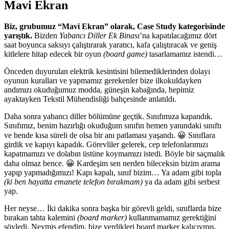
Mavi Ekran
Biz, grubumuz “Mavi Ekran” olarak, Case Study kategorisinde
yarıştık.
Bizden
Yabancı Diller Ek Binası
’na kapatılacağımız dört
saat boyunca saksıyı çalıştırarak yaratıcı, kafa çalıştıracak ve geniş
kitlelere hitap edecek bir oyun
(board game)
tasarlamamız istendi…
Önceden duyurulan elektrik kesintisini bilemediklerinden dolayı
oyunun kuralları ve yapmamız gerekenler bize ilkokuldayken
andımızı okuduğumuz modda, güneşin kabağında, hepimiz
ayaktayken Tekstil Mühendisliği bahçesinde anlatıldı.
Daha sonra yabancı diller bölümüne geçtik. Sınıfımıza kapandık.
Sınıfımız, benim hazırlığı okuduğum sınıfın hemen yanındaki sınıftı
ve bende kısa süreli de olsa bir anı patlaması yaşandı. 😀 Sınıflara
girdik ve kapıyı kapadık. Görevliler gelerek, cep telefonlarımızı
kapatmamızı ve dolabın üstüne koymamızı istedi. Böyle bir saçmalık
daha olmaz bence. 😀 Kardeşim sen nerden bileceksin bizim arama
yapıp yapmadığımızı! Kapı kapalı, sınıf bizim… Ya adam gibi topla
(ki ben hayatta emanete telefon bırakmam)
ya da adam gibi serbest
yap.
Her neyse… İki dakika sonra başka bir görevli geldi, sınıflarda bize
bırakan tahta kalemini
(board marker)
kullanmamamız gerektiğini
söyledi. Neymiş efendim, bize verdikleri board marker kalıcıymış,