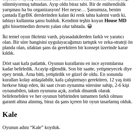
silinmiyormuş tahtadan. Ayıp oldu biraz tabi. Bir de mühendislik
yarışması ha bu organizasyon! Her neyse… Şansımıza, benim
çantada EgeBK derslerinden kalan iki renk tahta kalemi vardı ki,
tahtayı kullanma şansı bulduk. Kendimi teşhis koyan
House MD
gibi hissetmedim dersem yalan olur tahtada. 😀
İki temel oyun fikrimiz vardı, piyasadakilerden farklı ve yaratıcı
olan. Bir süre hangisini uygulayacağımızı tartıştık ve zeka-strateji ön
planda olan, ufaktan şans da gerektiren bir konsept üzerinde karar
kıldık.
Dört saat kafa patlattık. Oyunun kurallarını en ince ayrıntılarına
kadar belirledik. Acayip eğlendik. Son bir saatte, yetişmeyecek diye
epey tırstık. Ama bitti, yetiştirdik ve güzel de oldu. En sonunda
kuralları kolay anlaşılabilir, kafa çalıştırmayı gerektiren, 12 yaş üstü
herkese hitap eden, iki saat civarı oynanma süresine sahip, 2-6 kişi
oynanabilen, takım oyununa açık, zorluk dinamik olarak
belirlenebilen ve her oyunun birbirinden tamamen farklı olması
garanti altına alınmış, biraz da şans içeren bir oyun tasarlamış olduk.
Kale
Oyunun adını “Kale” koyduk.