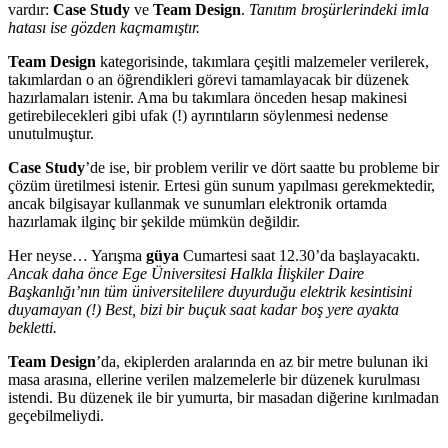
vardır:
Case Study
ve
Team Design
.
Tanıtım broşürlerindeki imla
hatası ise gözden kaçmamıştır.
Team Design
kategorisinde, takımlara çeşitli malzemeler verilerek,
takımlardan o an öğrendikleri görevi tamamlayacak bir düzenek
hazırlamaları istenir. Ama bu takımlara önceden hesap makinesi
getirebilecekleri gibi ufak (!) ayrıntıların söylenmesi nedense
unutulmuştur.
Case Study
’de ise, bir problem verilir ve dört saatte bu probleme bir
çözüm üretilmesi istenir. Ertesi gün sunum yapılması gerekmektedir,
ancak bilgisayar kullanmak ve sunumları elektronik ortamda
hazırlamak ilginç bir şekilde mümkün değildir.
Her neyse… Yarışma
güya
Cumartesi saat 12.30’da başlayacaktı.
Ancak daha önce Ege Üniversitesi Halkla İlişkiler Daire
Başkanlığı’nın tüm üniversitelilere duyurduğu elektrik kesintisini
duyamayan (!) Best, bizi bir buçuk saat kadar boş yere ayakta
bekletti.
Team Design
’da, ekiplerden aralarında en az bir metre bulunan iki
masa arasına, ellerine verilen malzemelerle bir düzenek kurulması
istendi. Bu düzenek ile bir yumurta, bir masadan diğerine kırılmadan
geçebilmeliydi.