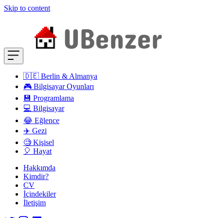
Skip to content
🇩🇪 Berlin & Almanya
🎮 Bilgisayar Oyunları
💾 Programlama
💻 Bilgisayar
😂 Eğlence
✈️ Gezi
🧐 Kişisel
🎈 Hayat
Hakkımda
Kimdir?
CV
İçindekiler
İletişim