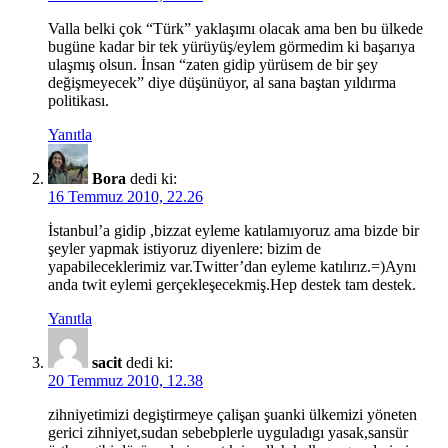
Valla belki çok “Türk” yaklaşımı olacak ama ben bu ülkede
bugüne kadar bir tek yürüyüş/eylem görmedim ki başarıya
ulaşmış olsun. İnsan “zaten gidip yürüsem de bir şey
değişmeyecek” diye düşünüyor, al sana baştan yıldırma
politikası.
Yanıtla
Bora
dedi ki:
16 Temmuz 2010, 22.26
İstanbul’a gidip ,bizzat eyleme katılamıyoruz ama bizde bir
şeyler yapmak istiyoruz diyenlere: bizim de
yapabileceklerimiz var.Twitter’dan eyleme katılırız.=)Aynı
anda twit eylemi gerçekleşecekmiş.Hep destek tam destek.
Yanıtla
sacit
dedi ki:
20 Temmuz 2010, 12.38
zihniyetimizi degiştirmeye çalişan şuanki ülkemizi yöneten
gerici zihniyet,sudan sebebplerle uyguladıgı yasak,sansür