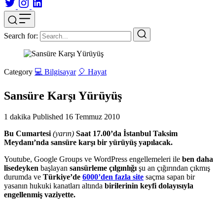
Search for:
Category
💻 Bilgisayar
🎈 Hayat
Sansüre Karşı Yürüyüş
1 dakika
Published
16 Temmuz 2010
Bu Cumartesi
(yarın)
Saat 17.00’da İstanbul Taksim
Meydanı’nda sansüre karşı bir yürüyüş yapılacak.
Youtube, Google Groups ve WordPress engellemeleri ile
ben daha
lisedeyken
başlayan
sansürleme çılgınlığı
şu an çığırından çıkmış
durumda ve
Türkiye’de
6000’den fazla site
saçma sapan bir
yasanın hukuki kanatları altında
birilerinin keyfi dolayısıyla
engellenmiş vaziyette.