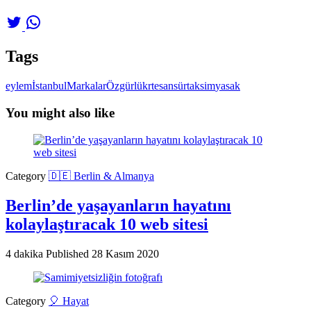
Tags
eylem
İstanbul
Markalar
Özgürlük
rte
sansür
taksim
yasak
You might also like
Category
🇩🇪 Berlin & Almanya
Berlin’de yaşayanların hayatını
kolaylaştıracak 10 web sitesi
4 dakika
Published
28 Kasım 2020
Category
🎈 Hayat