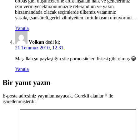
örtbas gibi düşüncelerine artık inşallah halk ve genclerimiz
izin vermiyecektir.önümüzde referandum ve yakın
birzamandada olacak seçimlerde ülkemiz vatanımız
yasakçı,sansürcü,gerici zihniyetten kurtulmasını umuyorum…
Yanıtla
Volkan
dedi ki:
21 Temmuz 2010, 12.31
Maşallah şu paylaştığın site porno siteleri listesi gibi olmuş 😀
Yanıtla
Bir yanıt yazın
E-posta adresiniz yayınlanmayacak.
Gerekli alanlar
*
ile
işaretlenmişlerdir