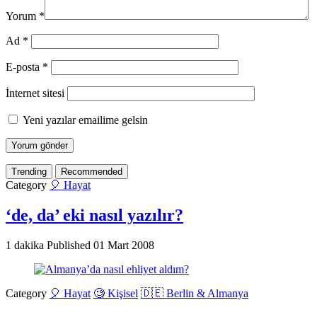
Yorum
*
Ad
*
E-posta
*
İnternet sitesi
Yeni yazılar emailime gelsin
Trending
Recommended
Category
🎈 Hayat
‘de, da’ eki nasıl yazılır?
1 dakika
Published
01 Mart 2008
Category
🎈 Hayat
🧐 Kişisel
🇩🇪 Berlin & Almanya