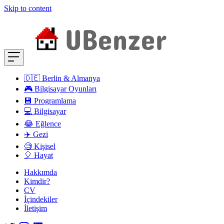
Skip to content
🇩🇪 Berlin & Almanya
🎮 Bilgisayar Oyunları
💾 Programlama
💻 Bilgisayar
😂 Eğlence
✈️ Gezi
🧐 Kişisel
🎈 Hayat
Hakkımda
Kimdir?
CV
İçindekiler
İletişim